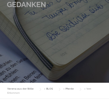
GEDANKEN
Verena aus der Stille
>
BLOG
>
Pferde
>
Vom
Erkennen