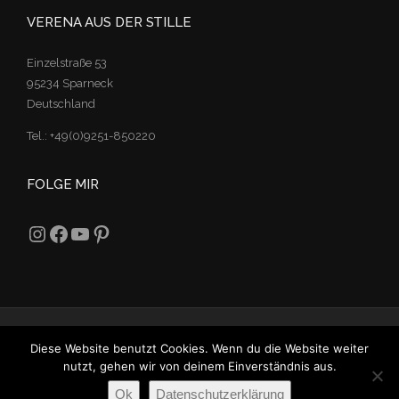
VERENA AUS DER STILLE
Einzelstraße 53
95234 Sparneck
Deutschland
Tel.: +49(0)9251-850220
FOLGE MIR
Instagram
Facebook
YouTube
Pinterest
© VERENA AUS DER STILLE
Diese Website benutzt Cookies. Wenn du die Website weiter
nutzt, gehen wir von deinem Einverständnis aus.
Widerrufsbelehrung
Datenschutzerklärung
Ok
Datenschutzerklärung
Allgemeine Geschäftsbedingungen
Kontakt
Impressum