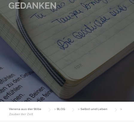
GEDANKEN
Verena aus der Stille
>
BLOG
>
Selbst und Leben
>
Zauber der Zeit