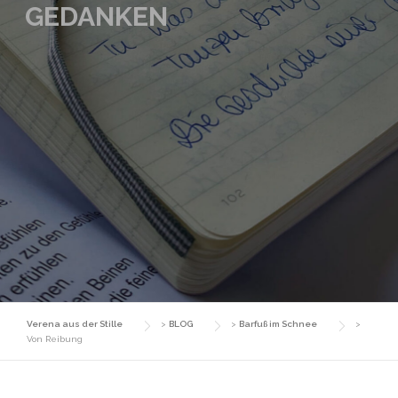
GEDANKEN
Verena aus der Stille
>
BLOG
>
Barfuß im Schnee
>
Von Reibung