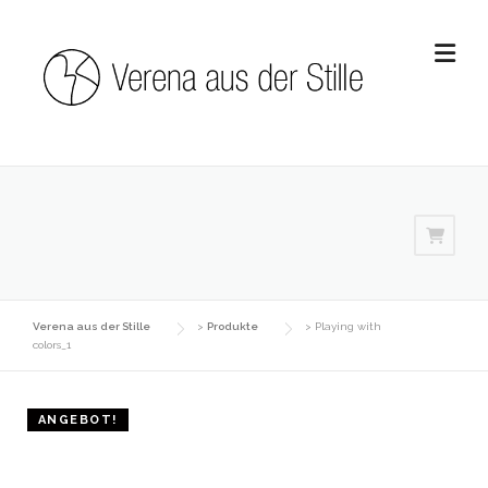
Skip
to
content
Verena aus der Stille
>
Produkte
>
Playing with
colors_1
ANGEBOT!